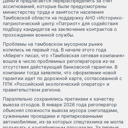
Деньги предлагается перераспределить за счет
ассигнований, которые были предусмотрены
министерству труда и занятости населения
Тамбовской области на поддержку АНО «Историко-
патриотический центр «Патриот» для содействия
подбору кандидатов на заключение контрактов о
прохождении военной службы.
Проблемы на тамбовском мусорном рынке
копились не первый год. В начале этого года
«Абирег» писал, что «Тамбовская сетевая компания»
вошла в число проблемных регоператоров из-за
отсутствия действующей банковской гарантии. В
компании тогда заявляли, что оформление новой
гарантии идет по дорожной карте, согласованной с
ППК «Российский экологический оператор» и
правительством региона.
Параллельно сохранялись претензии к качеству
вывоза отходов. В январе 2026 года регоператор
объяснял сложности вывоза мусора снегопадами,
суженными проездами и припаркованными
автомобилями, из-за которых спецтехника не могла
подъехать к контейнерным площадкам. За первые