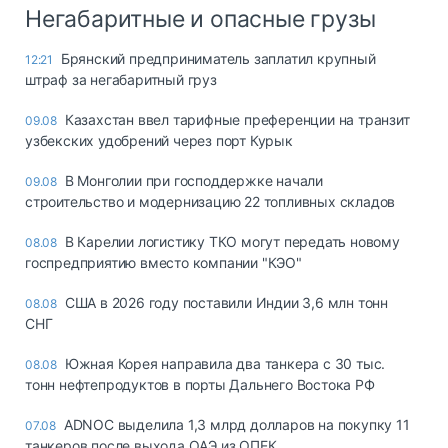
Негабаритные и опасные грузы
Брянский предприниматель заплатил крупный
12:21
штраф за негабаритный груз
Казахстан ввел тарифные преференции на транзит
09.08
узбекских удобрений через порт Курык
В Монголии при господдержке начали
09.08
строительство и модернизацию 22 топливных складов
В Карелии логистику ТКО могут передать новому
08.08
госпредприятию вместо компании "КЭО"
США в 2026 году поставили Индии 3,6 млн тонн
08.08
СНГ
Южная Корея направила два танкера с 30 тыс.
08.08
тонн нефтепродуктов в порты Дальнего Востока РФ
ADNOC выделила 1,3 млрд долларов на покупку 11
07.08
танкеров после выхода ОАЭ из ОПЕК