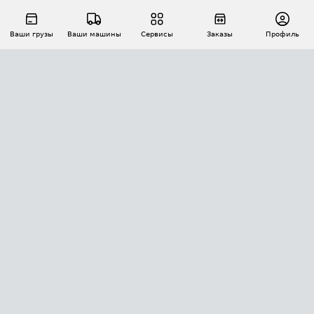
Ваши грузы
Ваши машины
Сервисы
Заказы
Профиль
АВТОМАТИЗАЦИЯ ПЕРЕВОЗОК
Площадки
Заказы
Торги
Тендеры
АТИ-Доки
GPS-мониторинг
АТИ Мессенджер
Цепочки грузов
API ATI.SU
ПОЛЕЗНОЕ
Расчет расстояний
БЕЗОПАСНОСТЬ
Академия ATI.SU
ATI.SU о безопасности
Звезды ATI.SU на вашем сайте
КОНТАКТЫ И ТАРИФЫ
Памятка по проверке контрагентов
Индекс ATI.SU FTL РФ
О системе ATI.SU
Светофор+
Средние ставки
ИНФОРМАЦИЯ
Контактная информация
Страхование