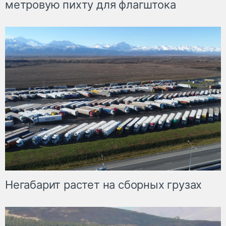
метровую пихту для флагштока
Негабарит растет на сборных грузах