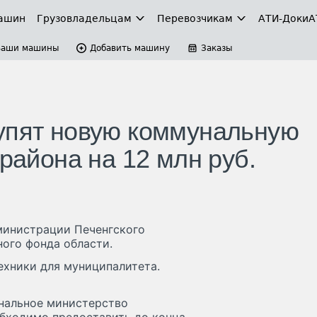
ашин
Грузовладельцам
Перевозчикам
АТИ-Доки
А
Ваши машины
Добавить машину
Заказы
упят новую коммунальную
 района на 12 млн руб.
министрации Печенгского
ного фонда области.
ехники для муниципалитета.
ональное министерство