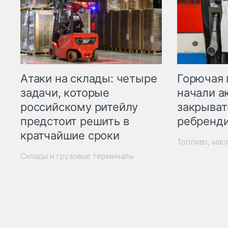
Горючая 
Атаки на склады: четыре
начали а
задачи, которые
закрыват
российскому ритейлу
ребренд
предстоит решить в
кратчайшие сроки
Топливо, мас
Склады и грузовые терминалы