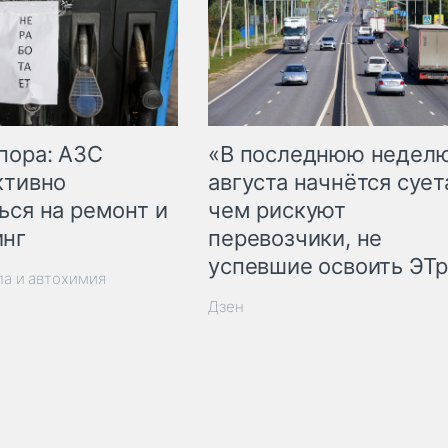
пора: АЗС
«В последнюю недел
ктивно
августа начнётся суета
ься на ремонт и
чем рискуют
инг
перевозчики, не
успевшие освоить ЭТ
ла и автохимия
Дзен