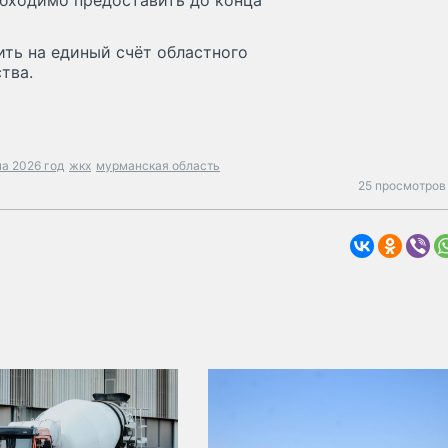
обходимо предоставить до конца
ть на единый счёт областного
тва.
а 2026 год
жкх
мурманская область
25 просмотров 