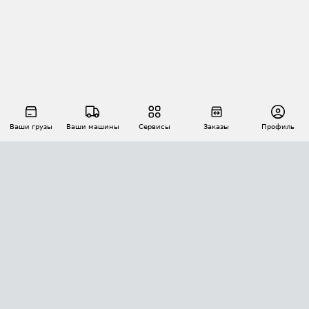
Ваши грузы
Ваши машины
Сервисы
Заказы
Профиль
АВТОМАТИЗАЦИЯ ПЕРЕВОЗОК
Площадки
Заказы
Торги
Тендеры
АТИ-Доки
GPS-мониторинг
АТИ Мессенджер
Цепочки грузов
API ATI.SU
ПОЛЕЗНОЕ