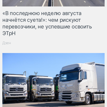
«В последнюю неделю августа
начнётся суета!»: чем рискуют
перевозчики, не успевшие освоить
ЭТрН
Дзен