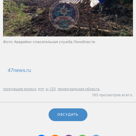
Фото: Аварийно-спасательная служба Ленобласти
47news.ru
лопнувшее колесо
дтп
а-120
ленинградская область
163 просмотров всего.
ОБСУДИТЬ