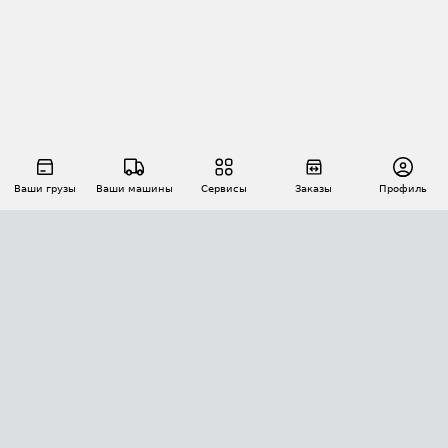
Ваши грузы
Ваши машины
Сервисы
Заказы
Профиль
АВТОМАТИЗАЦИЯ ПЕРЕВОЗОК
Площадки
Заказы
Торги
Тендеры
АТИ-Доки
GPS-мониторинг
АТИ Мессенджер
Цепочки грузов
API ATI.SU
ПОЛЕЗНОЕ