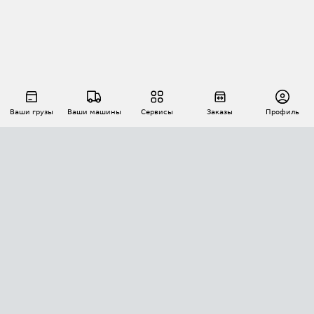
Ваши грузы
Ваши машины
Сервисы
Заказы
Профиль
АВТОМАТИЗАЦИЯ ПЕРЕВОЗОК
Площадки
Заказы
Торги
Тендеры
АТИ-Доки
GPS-мониторинг
АТИ Мессенджер
Цепочки грузов
API ATI.SU
ПОЛЕЗНОЕ
Расчет расстояний
БЕЗОПАСНОСТЬ