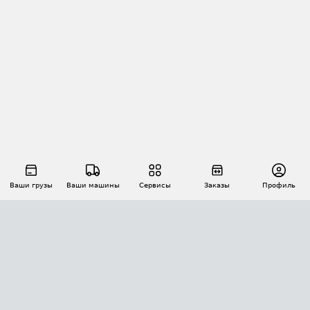
Ваши грузы
Ваши машины
Сервисы
Заказы
Профиль
АВТОМАТИЗАЦИЯ ПЕРЕВОЗОК
Площадки
Заказы
Торги
Тендеры
АТИ-Доки
GPS-мониторинг
АТИ Мессенджер
Цепочки грузов