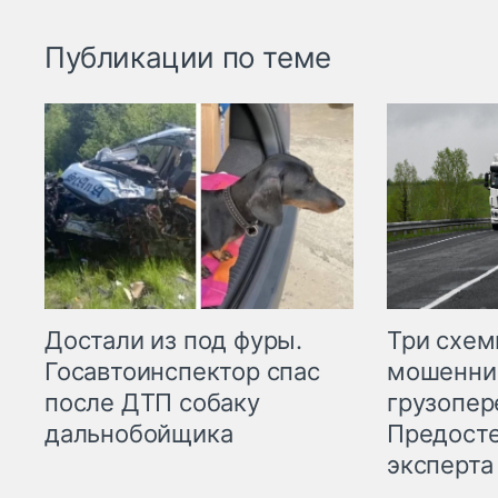
Публикации по теме
Три схе
Достали из под фуры.
мошенни
Госавтоинспектор спас
грузопер
после ДТП собаку
Предост
дальнобойщика
эксперта