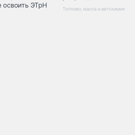
 освоить ЭТрН
Топливо, масла и автохимия