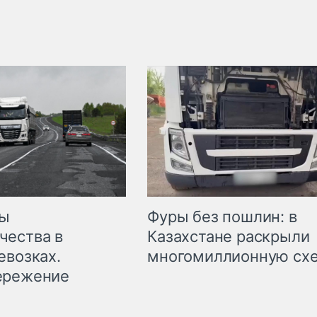
мы
Фуры без пошлин: в
чества в
Казахстане раскрыли
евозках.
многомиллионную сх
ережение