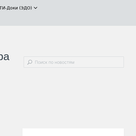
ТИ-Доки (ЭДО)
ра