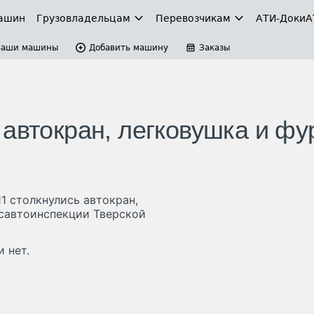
ашин
Грузовладельцам
Перевозчикам
АТИ-Доки
А
Ваши машины
Добавить машину
Заказы
автокран, легковушка и фу
11 столкнулись автокран,
осавтоинспекции Тверской
 нет.