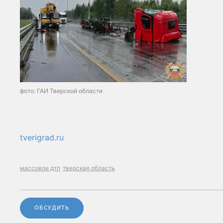
фото: ГАИ Тверской области
tverigrad.ru
массовое дтп
тверская область
ОБСУДИТЬ