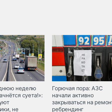
Горючая пора: АЗС
еднюю неделю
начали активно
ачнётся суета!»:
закрываться на ремон
куют
ребрендинг
ики, не