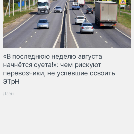
«В последнюю неделю августа
начнётся суета!»: чем рискуют
перевозчики, не успевшие освоить
ЭТрН
Дзен