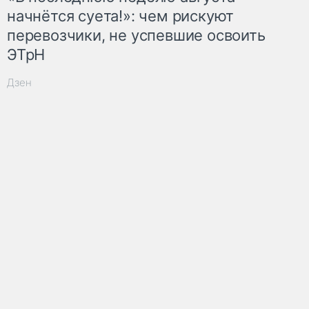
начнётся суета!»: чем рискуют
перевозчики, не успевшие освоить
ЭТрН
Дзен