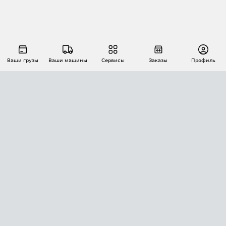
Ваши грузы
Ваши машины
Сервисы
Заказы
Профиль
АВТОМАТИЗАЦИЯ ПЕРЕВОЗОК
Площадки
Заказы
Торги
Тендеры
АТИ-Доки
GPS-мониторинг
АТИ Мессенджер
Цепочки грузов
API ATI.SU
ПОЛЕЗНОЕ
Расчет расстояний
БЕЗОПАСНОСТЬ
Академия ATI.SU
ATI.SU о безопасности
Звезды ATI.SU на вашем сайте