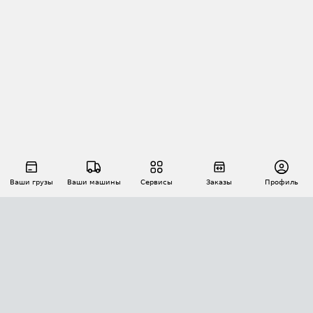
Ваши грузы
Ваши машины
Сервисы
Заказы
Профиль
АВТОМАТИЗАЦИЯ ПЕРЕВОЗОК
Площадки
Заказы
Торги
Тендеры
АТИ-Доки
GPS-мониторинг
АТИ Мессенджер
Цепочки грузов
API ATI.SU