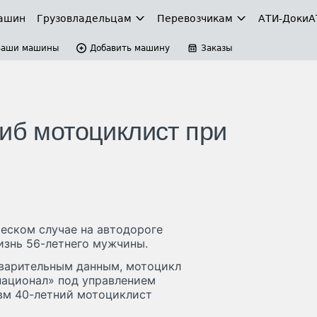
ашин
Грузовладельцам
Перевозчикам
АТИ-Доки
А
Ваши машины
Добавить машину
Заказы
гиб мотоциклист при
еском случае на автодороге
изнь 56-летнего мужчины.
дварительным данным, мотоцикл
национал» под управлением
вм 40-летний мотоциклист