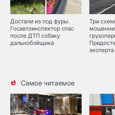
Три схе
Достали из под фуры.
мошенни
Госавтоинспектор спас
грузопер
после ДТП собаку
Предост
дальнобойщика
эксперта
Самое читаемое