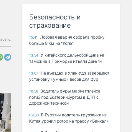
Безопасность и
страхование
Лобовая авария собрала пробку
15:41
всего.
больше 8 км на "Коле"
У китайского дальнобойщика на
13:54
таможне в Приморье изъяли деньги
Ha въeздax в Улaн-Удэ зaвepшaют
13:07
ycтaнoвкy «yмныx» вecoв для фyp
Водитель фуры маркетплейса
10:56
погиб под Екатеринбургом в ДТП с
дорожной техникой
В Бурятии водитель грузовика из
09:36
Китая уронил ротор на трассу «Байкал»