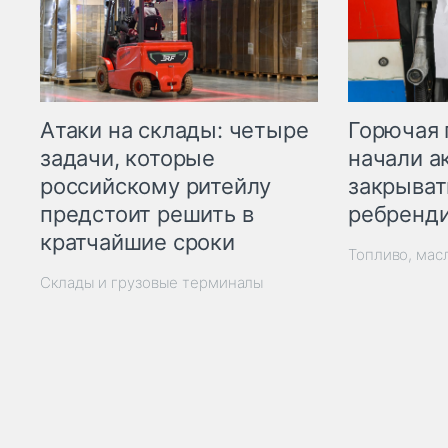
Горючая 
Атаки на склады: четыре
начали а
задачи, которые
закрыват
российскому ритейлу
ребренд
предстоит решить в
кратчайшие сроки
Топливо, мас
Склады и грузовые терминалы