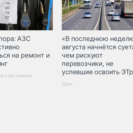
пора: АЗС
«В последнюю недел
ктивно
августа начнётся суета
ься на ремонт и
чем рискуют
инг
перевозчики, не
успевшие освоить ЭТ
ла и автохимия
Дзен