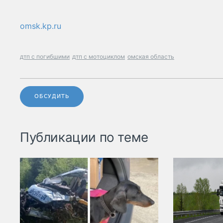
omsk.kp.ru
дтп с погибшими
дтп с мотоциклом
омская область
ОБСУДИТЬ
Публикации по теме