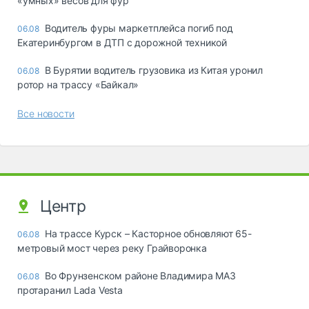
«yмныx» вecoв для фyp
Водитель фуры маркетплейса погиб под
06.08
Екатеринбургом в ДТП с дорожной техникой
В Бурятии водитель грузовика из Китая уронил
06.08
ротор на трассу «Байкал»
Все новости
Центр
На трассе Курск – Касторное обновляют 65-
06.08
метровый мост через реку Грайворонка
Во Фрунзенском районе Владимира МАЗ
06.08
протаранил Lada Vesta