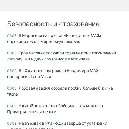
Безопасность и страхование
В Мордовии на трассе М-5 водитель МАЗа
06.08
спровоцировал смертельную аварию
Трое человек получили травмы при столкновении
06.08
легковушки и двух грузовиков в Могилеве
Во Фрунзенском районе Владимира МАЗ
06.08
протаранил Lada Vesta
Лобовая авария собрала пробку больше 8 км на
06.08
"Коле"
У китайского дальнобойщика на таможне в
06.08
Приморье изъяли деньги
Ha въeздax в Улaн-Удэ зaвepшaют ycтaнoвкy
06.08