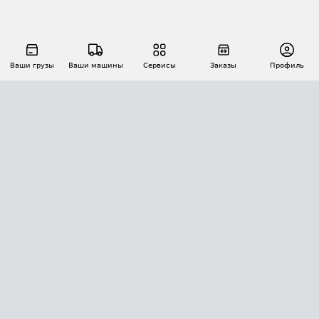
Ваши грузы
Ваши машины
Сервисы
Заказы
Профиль
АВТОМАТИЗАЦИЯ ПЕРЕВОЗОК
Площадки
Заказы
Торги
Тендеры
АТИ-Доки
GPS-мониторинг
АТИ Мессенджер
Цепочки грузов
API ATI.SU
ПОЛЕЗНОЕ
Расчет расстояний
БЕЗОПАСНОСТЬ
Академия ATI.SU
ATI.SU о безопасности
Звезды ATI.SU на вашем сайте
КОНТАКТЫ И ТАРИФЫ
Памятка по проверке контрагентов
Индекс ATI.SU FTL РФ