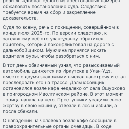
розыск. Адвокат одного из арестованных намерен
обжаловать постановление суда. Следствию
требуется время на сбор и закрепление
доказательств.
Судя по всему, речь о похищении, совершённом в
конце июля 2025-го. По версии следствия, к
затеявшему всё это улан-удэнцу обратился
приятель, который поконфликтовал на дороге с
дальнобойщиком. Мужчина принялся искать
водителя фуры, чтобы разобраться с ним.
В тот день обвиняемый узнал, что разыскиваемый
автомобиль движется из Иркутска в Улан-Удэ,
вместе с двумя знакомыми выехал навстречу и стал
преследовать его на трассе. Дальнобойщик
остановился возле кафе недалеко от села Ошурково
в пригородном Иволгинском районе. В этот момент
троица напала на него. Преступники усадили свою
жертву в свою машину, отвезли в лес и избили, а
после сбежали.
О нападении на человека возле кафе сообщили в
правоохранительные органы очевидцы. В ходе