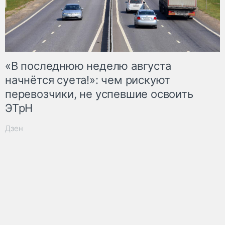
«В последнюю неделю августа
начнётся суета!»: чем рискуют
перевозчики, не успевшие освоить
ЭТрН
Дзен