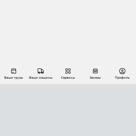
Ваши грузы
Ваши машины
Сервисы
Заказы
Профиль
АВТОМАТИЗАЦИЯ ПЕРЕВОЗОК
Площадки
Заказы
Торги
Тендеры
АТИ-Доки
GPS-мониторинг
АТИ Мессенджер
Цепочки грузов
API ATI.SU