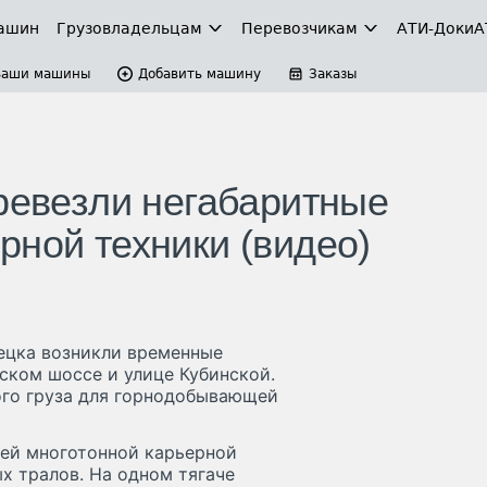
ашин
Грузовладельцам
Перевозчикам
АТИ-Доки
А
Ваши машины
Добавить машину
Заказы
еревезли негабаритные
рной техники (видео)
ецка возникли временные
ском шоссе и улице Кубинской.
ого груза для горнодобывающей
тей многотонной карьерной
х тралов. На одном тягаче