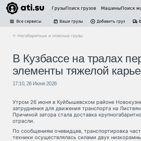
Грузы
Поиск грузов
Машины
Поиск м
Все сервисы
Ваши грузы
Добавить груз
← Негабаритные и опасные грузы
В Кузбассе на тралах п
элементы тяжелой карье
17:10, 26 Июня 2026
Утром 26 июня в Куйбышевском районе Новокузн
затруднения для движения транспорта на Листвян
Причиной затора стала доставка крупногабаритн
отрасли.
По сообщениям очевидцев, транспортировка час
техники осуществлялась силами двух низкорамны