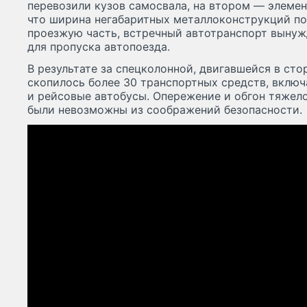
перевозили кузов самосвала, на втором — элемент
что ширина негабаритных металлоконструкций п
проезжую часть, встречный автотранспорт вынуж
для пропуска автопоезда.
В результате за спецколонной, двигавшейся в сто
скопилось более 30 транспортных средств, включ
и рейсовые автобусы. Опережение и обгон тяжело
были невозможны из соображений безопасности.