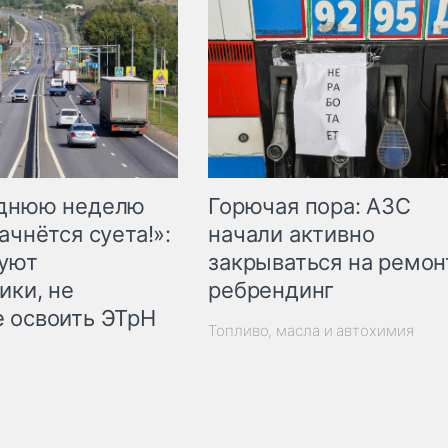
Горючая пора: АЗС
еднюю неделю
начали активно
ачнётся суета!»:
закрываться на ремон
куют
ребрендинг
ики, не
 освоить ЭТрН
Топливо, масла и автохимия