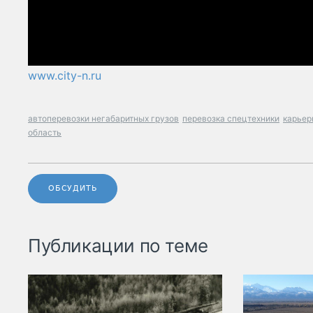
www.city-n.ru
автоперевозки негабаритных грузов
перевозка спецтехники
карьер
область
ОБСУДИТЬ
Публикации по теме