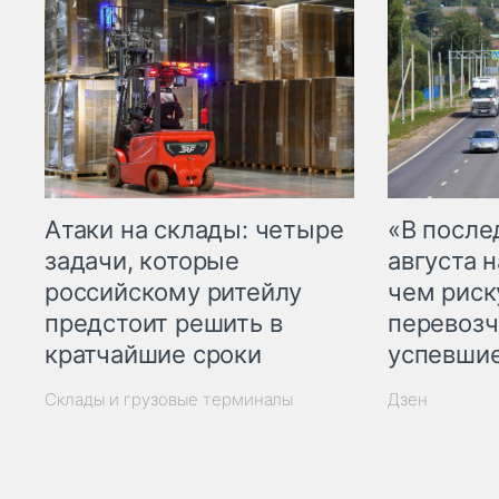
Атаки на склады: четыре
«В посл
задачи, которые
августа н
российскому ритейлу
чем рис
предстоит решить в
перевозч
кратчайшие сроки
успевшие
Склады и грузовые терминалы
Дзен