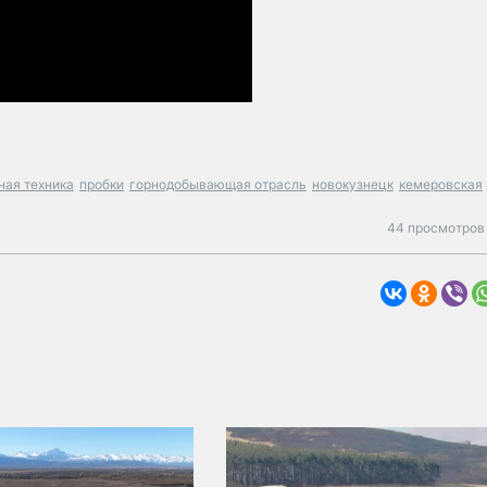
ная техника
пробки
горнодобывающая отрасль
новокузнецк
кемеровская
44 просмотров 