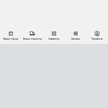
Ваши грузы
Ваши машины
Сервисы
Заказы
Профиль
АВТОМАТИЗАЦИЯ ПЕРЕВОЗОК
Площадки
Заказы
Торги
Тендеры
АТИ-Доки
GPS-мониторинг
АТИ Мессенджер
Цепочки грузов
API ATI.SU
ПОЛЕЗНОЕ
Расчет расстояний
БЕЗОПАСНОСТЬ