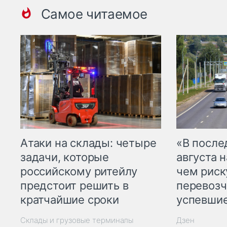
Самое читаемое
Атаки на склады: четыре
«В посл
задачи, которые
августа н
российскому ритейлу
чем рис
предстоит решить в
перевозч
кратчайшие сроки
успевшие
Склады и грузовые терминалы
Дзен