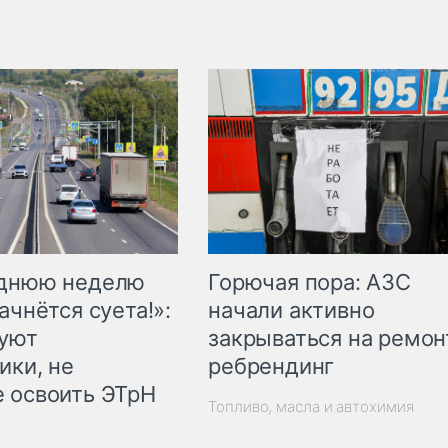
Горючая пора: АЗС
еднюю неделю
начали активно
ачнётся суета!»:
закрываться на ремон
куют
ребрендинг
ики, не
 освоить ЭТрН
Топливо, масла и автохимия