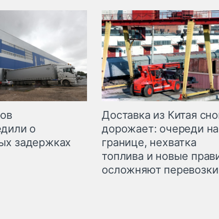
Доставка из Китая сно
ров
дорожает: очереди на
дили о
границе, нехватка
ых задержках
топлива и новые прав
осложняют перевозки