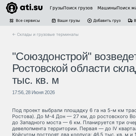
Грузы
Поиск грузов
Машины
Поиск м
Все сервисы
Ваши грузы
Добавить груз
← Склады и грузовые терминалы
"Союздонстрой" возведе
Ростовской области скл
тыс. кв. м
17:56, 28 Июня 2026
Под проект выбрали площадку 6 га на 5-м км тра
Ростова). До М-4 Дон — 27 км, до ростовского В
до Западного моста — 6 км. Планируется три оч
девелопмента территории. Первая — до IV квартал
Койсугом построят два корпуса: 46,5 тыс. кв. м и 