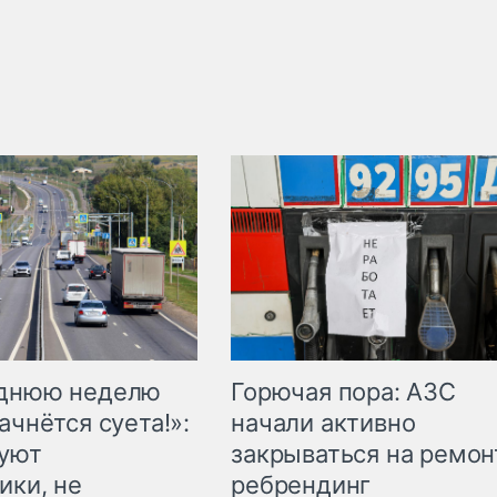
Горючая пора: АЗС
еднюю неделю
начали активно
ачнётся суета!»:
закрываться на ремон
куют
ребрендинг
ики, не