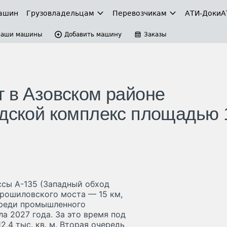
ашин
Грузовладельцам
Перевозчикам
АТИ-Доки
А
Ваши машины
Добавить машину
Заказы
т в Азовском районе
адской комплекс площадью 
ссы А-135 (Западный обход
орошиловского моста — 15 км,
ереди промышленного
а 2027 года. За это время под
12,4 тыс. кв. м. Вторая очередь