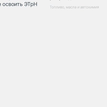
 освоить ЭТрН
Топливо, масла и автохимия