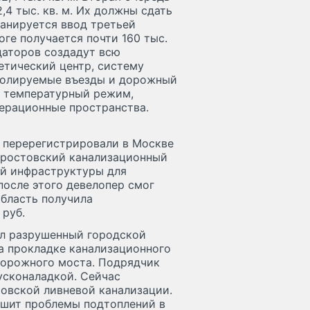
,4 тыс. кв. м. Их должны сдать
планируется ввод третьей
тоге получается почти 160 тыс.
даторов создадут всю
етический центр, систему
тролируемые въезды и дорожный
ь температурный режим,
ерационные пространства.
и перерегистрировали в Москве
а ростовский канализационный
ой инфраструктуры для
после этого девелопер смог
область получила
руб.
ал разрушенный городской
на прокладке канализационного
дорожного моста. Подрядчик
усконаладкой. Сейчас
овской ливневой канализации.
ешит проблемы подтоплений в