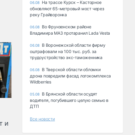
На трассе Курск – Касторное
06.08
обновляют 65-метровый мост через
реку Грайворонка
Во Фрунзенском районе
06.08
Владимира МАЗ протаранил Lada Vesta
В Воронежской области фирму
06.08
оштрафовали на 100 тыс. руб. за
трудоустройство экс-таможенника
В Тверской области обломки
06.08
дрона повредили фасад логокомплекса
Wildberries
В Брянской области осудят
05.08
водителя, погубившего целую семью в
ДТП
Все новости
т и