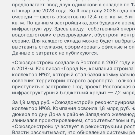
предполагает ввод двух одинаковых складов по 12
в I квартале 2028 года. Ко II кварталу 2028 года 
очереди — шесть объектов по 12,4 тыс. кв. м. В и
кв. м. По данным застройщика, для будущих арен
инфраструктуру. Здесь введут собственный энерг
водоподготовки с резервуарами, обустроят кон
сервис. Для каждого склада можно будет выбрат
выставить стеллажи, сформировать офисные и оп
Данные о затратах не публикуются.
«Союздонстрой» создали в Ростове в 2007 году 
в 2018-м. Как писал «Город N», компания строил
коллектор №62, который стал базой коммунальн
освоения территории старого аэропорта. Только 
приступить к застройке. Под проект Ростовская 
инфраструктурный бюджетный кредит — 7,2 млрд 
За 1,9 млрд руб. «Союздонстрой» реконструиров
коллектор №68. Компания освоила 1,8 млрд руб. 
дюкера по дну Дона в районе Западного железно
занимался проектированием, строительством и п
«Союздонстрой» участвует в реконструкции рост
Власти рассчитывают, что обновление системы р