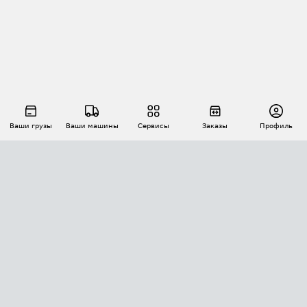
Ваши грузы
Ваши машины
Сервисы
Заказы
Профиль
АВТОМАТИЗАЦИЯ ПЕРЕВОЗОК
Площадки
Заказы
Торги
Тендеры
АТИ-Доки
GPS-мониторинг
АТИ Мессенджер
Цепочки грузов
API ATI.SU
ПОЛЕЗНОЕ