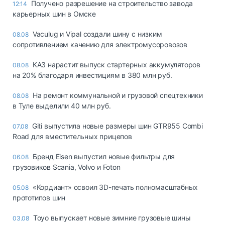
Получено разрешение на строительство завода
12:14
карьерных шин в Омске
Vaculug и Vipal создали шину с низким
08.08
сопротивлением качению для электромусоровозов
КАЗ нарастит выпуск стартерных аккумуляторов
08.08
на 20% благодаря инвестициям в 380 млн руб.
На ремонт коммунальной и грузовой спецтехники
08.08
в Туле выделили 40 млн руб.
Giti выпустила новые размеры шин GTR955 Combi
07.08
Road для вместительных прицепов
Бренд Eisen выпустил новые фильтры для
06.08
грузовиков Scania, Volvo и Foton
«Кордиант» освоил 3D-печать полномасштабных
05.08
прототипов шин
Toyo выпускает новые зимние грузовые шины
03.08