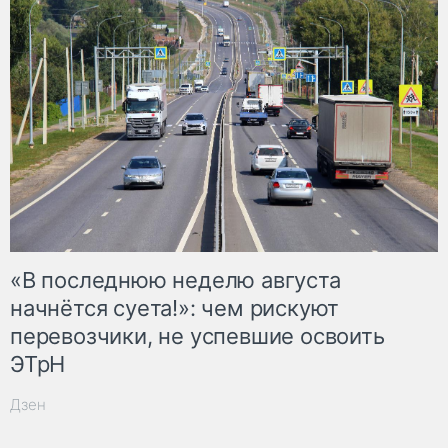
«В последнюю неделю августа
начнётся суета!»: чем рискуют
перевозчики, не успевшие освоить
ЭТрН
Дзен