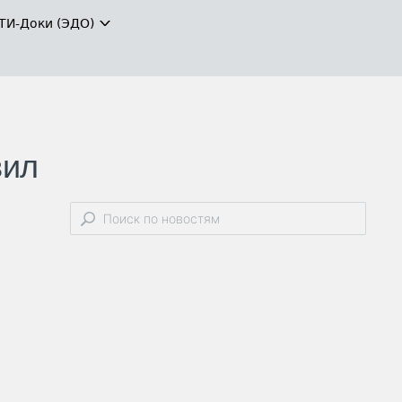
ТИ-Доки (ЭДО)
вил