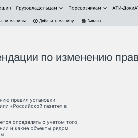
ашин
Грузовладельцам
Перевозчикам
АТИ-Доки
А
Ваши машины
Добавить машину
Заказы
ендации по изменению пра
нию правил установки
или «Российской газете» в
тся определять с учетом того,
янии и какие объекты рядом,
ы.