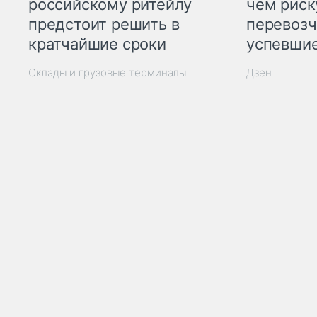
российскому ритейлу
чем рис
предстоит решить в
перевозч
кратчайшие сроки
успевшие
Склады и грузовые терминалы
Дзен