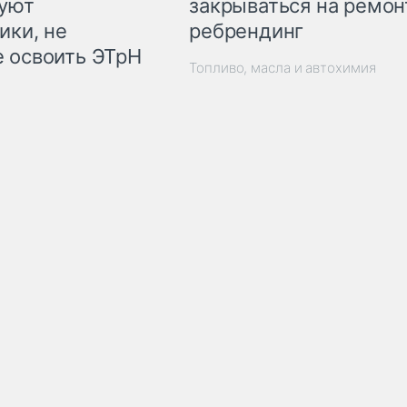
закрываться на ремон
куют
ребрендинг
ики, не
 освоить ЭТрН
Топливо, масла и автохимия