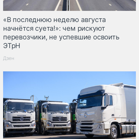
«В последнюю неделю августа
начнётся суета!»: чем рискуют
перевозчики, не успевшие освоить
ЭТрН
Дзен