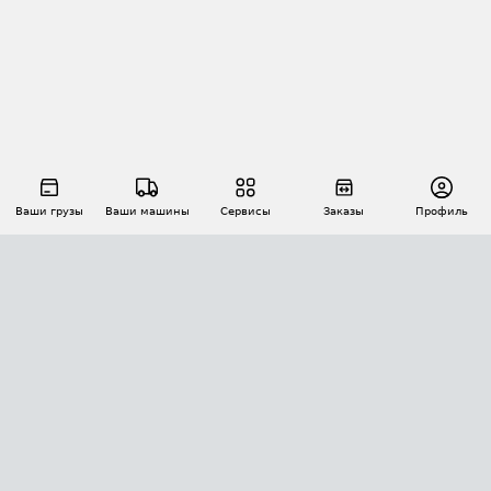
Ваши грузы
Ваши машины
Сервисы
Заказы
Профиль
АВТОМАТИЗАЦИЯ ПЕРЕВОЗОК
Площадки
Заказы
Торги
Тендеры
АТИ-Доки
GPS-мониторинг
АТИ Мессенджер
Цепочки грузов
API ATI.SU
ПОЛЕЗНОЕ