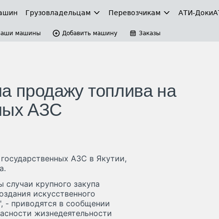
ашин
Грузовладельцам
Перевозчикам
АТИ-Доки
А
Ваши машины
Добавить машину
Заказы
на продажу топлива на
ных АЗС
 государственных АЗС в Якутии,
а.
ы случаи крупного закупа
оздания искусственного
, - приводятся в сообщении
пасности жизнедеятельности