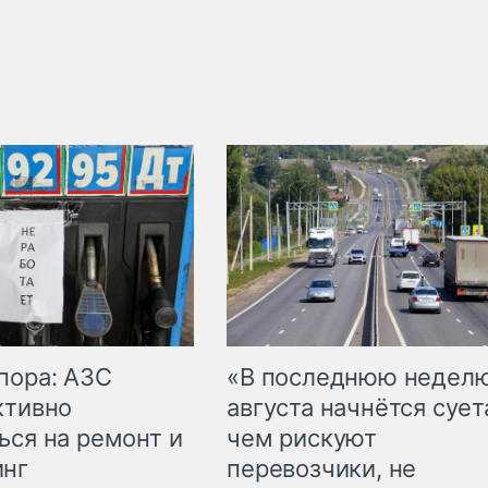
пора: АЗС
«В последнюю недел
ктивно
августа начнётся суета
ься на ремонт и
чем рискуют
инг
перевозчики, не