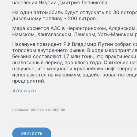
населения Якутии Дмитрия Лепчикова.
На один автомобиль будут отпускать по 30 литоро
дизельному топливу - 200 литров.
Мера коснется АЗС в Нерюнгринском, Алданском,
Намском, Хангаласском, Ленском, Усть-Майском р
Накануне президент РФ Владимир Путин собрал 
топливом внутреннего рынке. В ходе мероприятия
бензина составляют 1,7 млн тонн, что практическ
аналогичный период прошлого года. Снижение не
озвучено, что мощности крупнейших нефтеперер
используются на максимум, задействован потенц
предприятий.
47news.ru
продажа топлива
азс
якутия
ОБСУДИТЬ