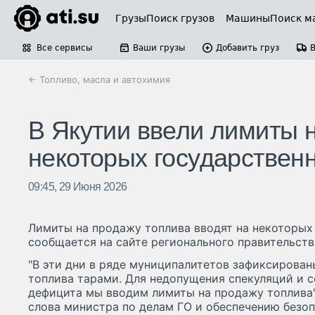
Грузы
Поиск грузов
Машины
Поиск м
Все сервисы
Ваши грузы
Добавить груз
← Топливо, масла и автохимия
В Якутии ввели лимиты 
некоторых государствен
09:45, 29 Июня 2026
Лимиты на продажу топлива вводят на некоторых
сообщается на сайте регионального правительств
"В эти дни в ряде муниципалитетов зафиксирован
топлива тарами. Для недопущения спекуляций и с
дефицита мы вводим лимиты на продажу топлива"
слова министра по делам ГО и обеспечению безо