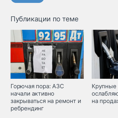
Публикации по теме
Горючая пора: АЗС
Крупные 
начали активно
ослабляю
закрываться на ремонт и
на прода
ребрендинг