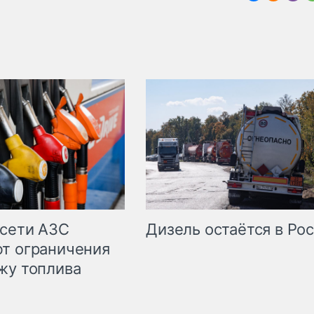
сети АЗС
Дизель остаётся в Ро
т ограничения
жу топлива