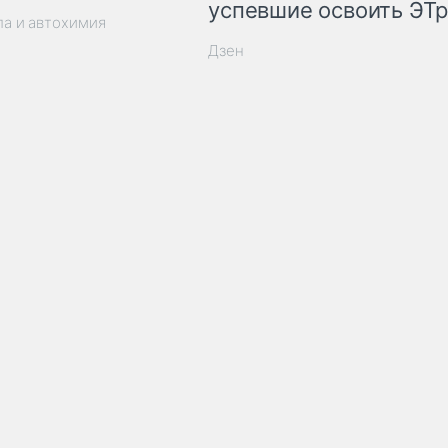
успевшие освоить ЭТ
ла и автохимия
Дзен