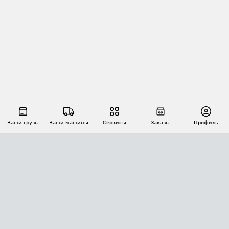
Ваши грузы
Ваши машины
Сервисы
Заказы
Профиль
АВТОМАТИЗАЦИЯ ПЕРЕВОЗОК
Площадки
Заказы
Торги
Тендеры
АТИ-Доки
GPS-мониторинг
АТИ Мессенджер
Цепочки грузов
API ATI.SU