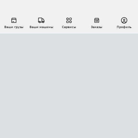
Ваши грузы
Ваши машины
Сервисы
Заказы
Профиль
АВТОМАТИЗАЦИЯ ПЕРЕВОЗОК
Площадки
Заказы
Торги
Тендеры
АТИ-Доки
GPS-мониторинг
АТИ Мессенджер
Цепочки грузов
API ATI.SU
ПОЛЕЗНОЕ
Расчет расстояний
БЕЗОПАСНОСТЬ
Академия ATI.SU
ATI.SU о безопасности
Звезды ATI.SU на вашем сайте
КОНТАКТЫ И ТАРИФЫ
Памятка по проверке контрагентов
Индекс ATI.SU FTL РФ