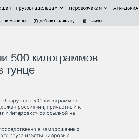
ашин
Грузовладельцам
Перевозчикам
АТИ-Доки
А
Ваши машины
Добавить машину
Заказы
ли 500 килограммов
в тунце
а обнаружено 500 килограммов
адержан россиянин, причастный к
ет «Интерфакс» со ссылкой на
епосредственно в замороженных
ного груза изъяты цифровые