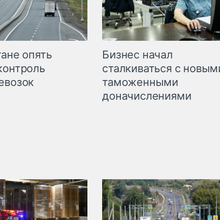
Бизнес начал
тане опять
сталкиваться с новым
контроль
таможенными
евозок
доначислениями