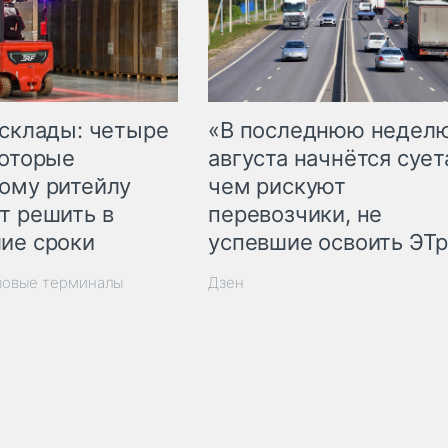
 склады: четыре
«В последнюю недел
которые
августа начнётся суета
ому ритейлу
чем рискуют
т решить в
перевозчики, не
ие сроки
успевшие освоить ЭТ
зовые терминалы
Дзен