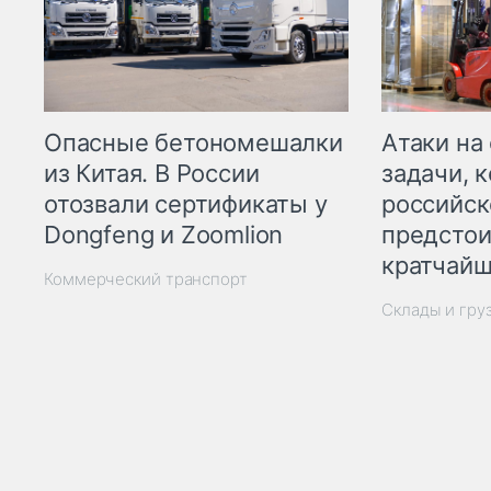
Опасные бетономешалки
Атаки на
из Китая. В России
задачи, 
отозвали сертификаты у
российск
Dongfeng и Zoomlion
предстои
кратчайш
Коммерческий транспорт
Склады и гру