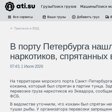
Грузы
Поиск грузов
Машины
Поиск м
Все сервисы
Ваши грузы
Добавить груз
← Таможня и ВЭД
В порту Петербурга наш
наркотиков, спрятанных 
07:43, 1 Июля 2026
На территории морского порта Санкт-Петербург
кокаина, который был спрятан в партии тунца. З
перевозке груза наркотиков из Эквадора, сообща
ФСБ.
В ведомстве уточнили, что кокаин был спрятан н
тушах рыбы. У организатора перевозки запрещен