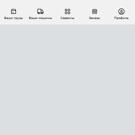
Ваши грузы
Ваши машины
Сервисы
Заказы
Профиль
АВТОМАТИЗАЦИЯ ПЕРЕВОЗОК
Площадки
Заказы
Торги
Тендеры
АТИ-Доки
GPS-мониторинг
АТИ Мессенджер
Цепочки грузов
API ATI.SU
ПОЛЕЗНОЕ
Расчет расстояний
БЕЗОПАСНОСТЬ
Академия ATI.SU
ATI.SU о безопасности
Звезды ATI.SU на вашем сайте
КОНТАКТЫ И ТАРИФЫ
Памятка по проверке контрагентов
Индекс ATI.SU FTL РФ
О системе ATI.SU
Светофор+
Средние ставки
ИНФОРМАЦИЯ