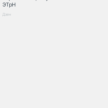
ЭТрН
Дзен