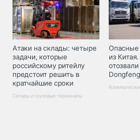
Опасные
Атаки на склады: четыре
из Китая.
задачи, которые
отозвали
российскому ритейлу
Dongfeng
предстоит решить в
кратчайшие сроки
Коммерчески
Склады и грузовые терминалы