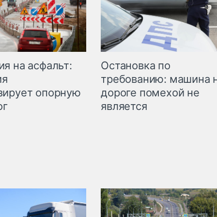
Остановка по
я на асфальт:
требованию: машина 
ия
дороге помехой не
зирует опорную
является
ог