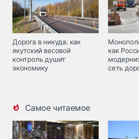
Дорога в никуда: как
Монополи
якутский весовой
как Росс
контроль душит
модерни
экономику
сеть дор
Самое читаемое