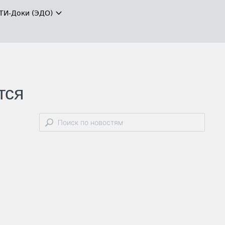
ТИ-Доки (ЭДО)
тся