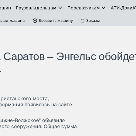
ашин
Грузовладельцам
Перевозчикам
АТИ-Доки
А
Ваши машины
Добавить машину
Заказы
 Саратов – Энгельс обойде
.
Пристанского моста,
формация появилась на сайте
Нижне-Волжское" объявило
вого сооружения. Общая сумма