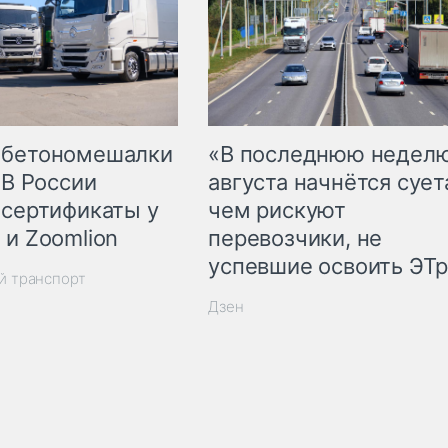
 бетономешалки
«В последнюю недел
 В России
августа начнётся суета
 сертификаты у
чем рискуют
 и Zoomlion
перевозчики, не
успевшие освоить ЭТ
й транспорт
Дзен