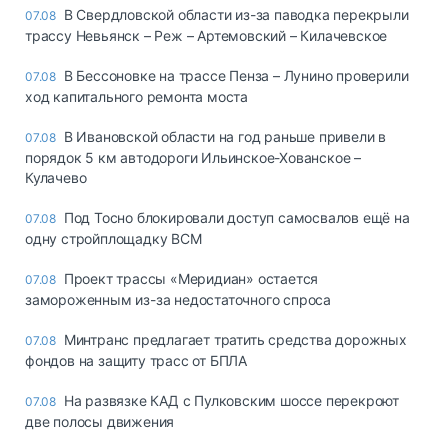
В Свердловской области из-за паводка перекрыли
07.08
трассу Невьянск – Реж – Артемовский – Килачевское
В Бессоновке на трассе Пенза – Лунино проверили
07.08
ход капитального ремонта моста
В Ивановской области на год раньше привели в
07.08
порядок 5 км автодороги Ильинское-Хованское –
Кулачево
Под Тосно блокировали доступ самосвалов ещё на
07.08
одну стройплощадку ВСМ
Проект трассы «Меридиан» остается
07.08
замороженным из-за недостаточного спроса
Минтранс предлагает тратить средства дорожных
07.08
фондов на защиту трасс от БПЛА
На развязке КАД с Пулковским шоссе перекроют
07.08
две полосы движения