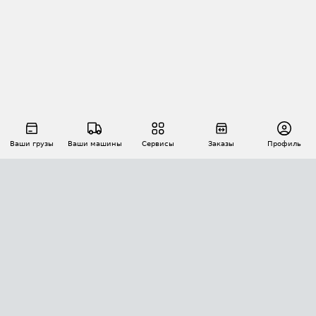
Ваши грузы
Ваши машины
Сервисы
Заказы
Профиль
АВТОМАТИЗАЦИЯ ПЕРЕВОЗОК
Площадки
Заказы
Торги
Тендеры
АТИ-Доки
GPS-мониторинг
АТИ Мессенджер
Цепочки грузов
API ATI.SU
ПОЛЕЗНОЕ