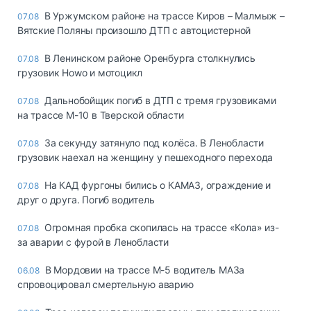
В Уржумском районе на трассе Киров – Малмыж –
07.08
Вятские Поляны произошло ДТП с автоцистерной
В Ленинском районе Оренбурга столкнулись
07.08
грузовик Howo и мотоцикл
Дальнобойщик погиб в ДТП с тремя грузовиками
07.08
на трассе М-10 в Тверской области
За секунду затянуло под колёса. В Ленобласти
07.08
грузовик наехал на женщину у пешеходного перехода
На КАД фургоны бились о КАМАЗ, ограждение и
07.08
друг о друга. Погиб водитель
Огромная пробка скопилась на трассе «Кола» из-
07.08
за аварии с фурой в Ленобласти
В Мордовии на трассе М-5 водитель МАЗа
06.08
спровоцировал смертельную аварию