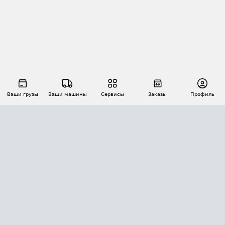
Ваши грузы
Ваши машины
Сервисы
Заказы
Профиль
АВТОМАТИЗАЦИЯ ПЕРЕВОЗОК
Площадки
Заказы
Торги
Тендеры
АТИ-Доки
GPS-мониторинг
АТИ Мессенджер
Цепочки грузов
API ATI.SU
ПОЛЕЗНОЕ