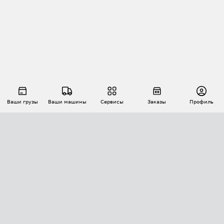
Ваши грузы
Ваши машины
Сервисы
Заказы
Профиль
АВТОМАТИЗАЦИЯ ПЕРЕВОЗОК
Площадки
Заказы
Торги
Тендеры
АТИ-Доки
GPS-мониторинг
АТИ Мессенджер
Цепочки грузов
API ATI.SU
ПОЛЕЗНОЕ