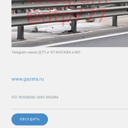
Telegram-канал ДТП и ЧП МОСКВА и МО
www.gazeta.ru
дтп
муковозы
цкад
москва
ОБСУДИТЬ