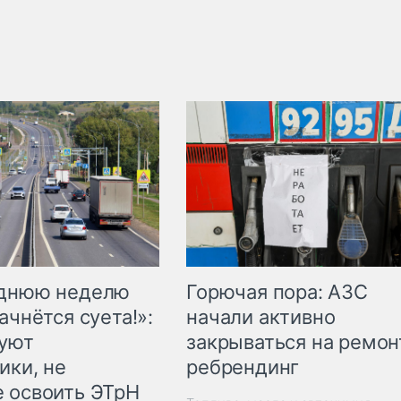
Горючая пора: АЗС
еднюю неделю
начали активно
ачнётся суета!»:
закрываться на ремон
куют
ребрендинг
ики, не
 освоить ЭТрН