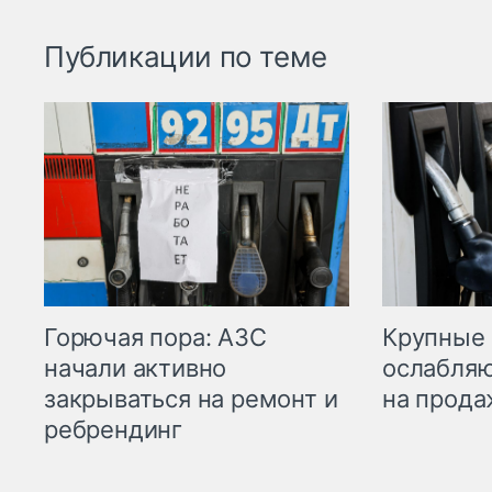
Публикации по теме
Горючая пора: АЗС
Крупные 
начали активно
ослабляю
закрываться на ремонт и
на прода
ребрендинг