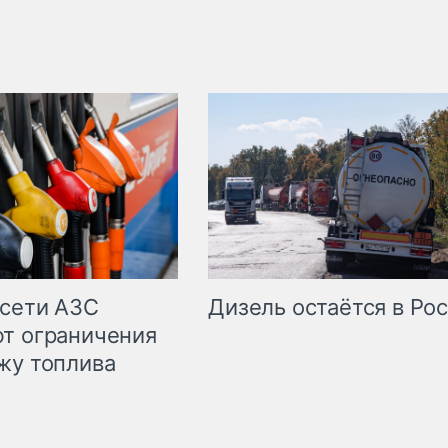
сети АЗС
Дизель остаётся в Ро
т ограничения
жу топлива