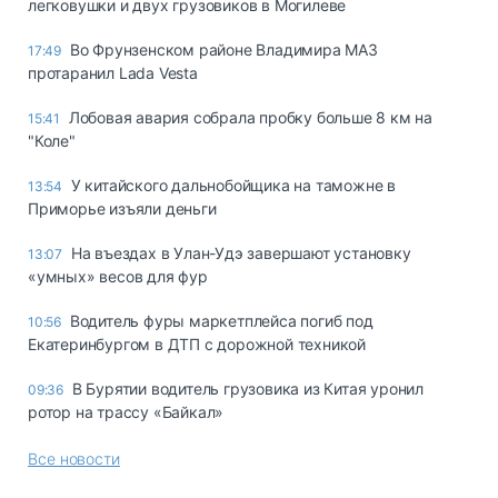
легковушки и двух грузовиков в Могилеве
Во Фрунзенском районе Владимира МАЗ
17:49
протаранил Lada Vesta
Лобовая авария собрала пробку больше 8 км на
15:41
"Коле"
У китайского дальнобойщика на таможне в
13:54
Приморье изъяли деньги
Ha въeздax в Улaн-Удэ зaвepшaют ycтaнoвкy
13:07
«yмныx» вecoв для фyp
Водитель фуры маркетплейса погиб под
10:56
Екатеринбургом в ДТП с дорожной техникой
В Бурятии водитель грузовика из Китая уронил
09:36
ротор на трассу «Байкал»
Все новости