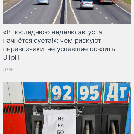
«В последнюю неделю августа
начнётся суета!»: чем рискуют
перевозчики, не успевшие освоить
ЭТрН
Дзен