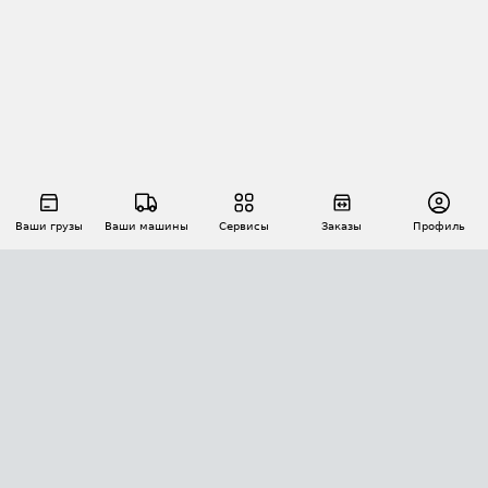
Ваши грузы
Ваши машины
Сервисы
Заказы
Профиль
АВТОМАТИЗАЦИЯ ПЕРЕВОЗОК
Площадки
Заказы
Торги
Тендеры
АТИ-Доки
GPS-мониторинг
АТИ Мессенджер
Цепочки грузов
API ATI.SU
ПОЛЕЗНОЕ