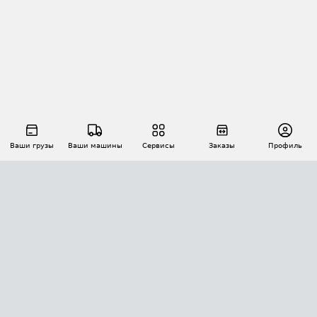
Ваши грузы
Ваши машины
Сервисы
Заказы
Профиль
АВТОМАТИЗАЦИЯ ПЕРЕВОЗОК
Площадки
Заказы
Торги
Тендеры
АТИ-Доки
GPS-мониторинг
АТИ Мессенджер
Цепочки грузов
API ATI.SU
ПОЛЕЗНОЕ