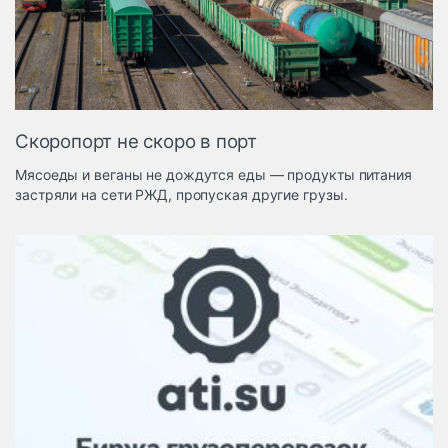
Логистика, грузы
Негабаритные и
опасные грузы
Безопасность и
страхование
Скоропорт не скоро в порт
Таможня и ВЭД
Мясоеды и веганы не дождутся еды — продукты питания
Склады и
застряли на сети РЖД, пропуская другие грузы.
грузовые
терминалы
Коммерческий
транспорт
Спецтехника
Автосервис,
запчасти, шины
Топливо, масла и
Дзен
автохимия