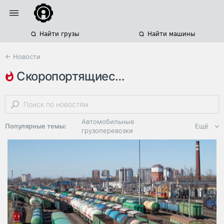
Найти грузы
Найти машины
← Новости
скоропортящиеся грузы
международные грузоперевозки
очереди на границе
казахстан
Автомобильные
Популярные темы:
Ещё
грузоперевозки
Региональная
логистика
ЭДО, ИТ в
логистике
Дороги,
инфраструктура