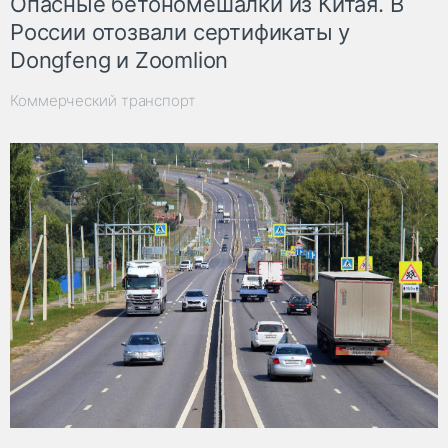
Опасные бетономешалки из Китая. В
России отозвали сертификаты у
Dongfeng и Zoomlion
Коммерческий транспорт