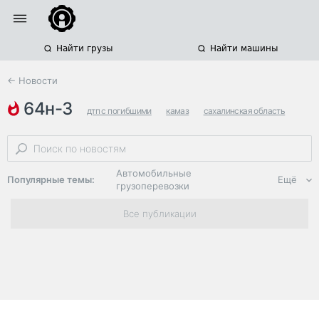
Найти грузы
Найти машины
← Новости
64н-3
дтп с погибшими
камаз
сахалинская область
Автомобильные
Популярные темы:
Ещё
грузоперевозки
Региональная
Все публикации
логистика
ЭДО, ИТ в
логистике
Дороги,
инфраструктура