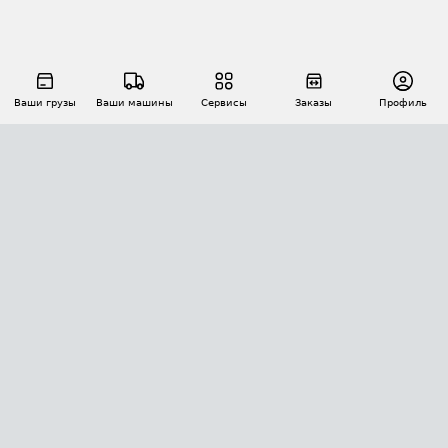
Ваши грузы
Ваши машины
Сервисы
Заказы
Профиль
АВТОМАТИЗАЦИЯ ПЕРЕВОЗОК
Площадки
Заказы
Торги
Тендеры
АТИ-Доки
GPS-мониторинг
АТИ Мессенджер
Цепочки грузов
API ATI.SU
ПОЛЕЗНОЕ
Расчет расстояний
БЕЗОПАСНОСТЬ
Академия ATI.SU
ATI.SU о безопасности
Звезды ATI.SU на вашем сайте
КОНТАКТЫ И ТАРИФЫ
Памятка по проверке контрагентов