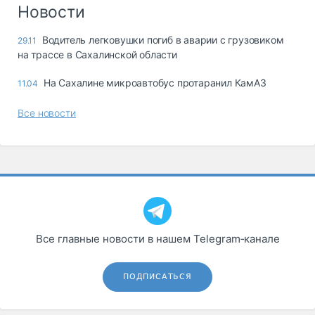
Логистика, грузы
Новости
Негабаритные и
Водитель легковушки погиб в аварии с грузовиком
29.11
опасные грузы
на трассе в Сахалинской области
Безопасность и
страхование
На Сахалине микроавтобус протаранил КамАЗ
11.04
Таможня и ВЭД
Все новости
Склады и
грузовые
терминалы
Коммерческий
транспорт
Спецтехника
Все главные новости в нашем Telegram‑канале
Автосервис,
запчасти, шины
Топливо, масла и
ПОДПИСАТЬСЯ
Дзен
автохимия