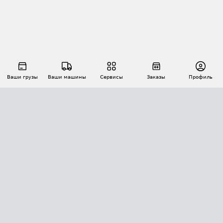
Ваши грузы
Ваши машины
Сервисы
Заказы
Профиль
АВТОМАТИЗАЦИЯ ПЕРЕВОЗОК
Площадки
Заказы
Торги
Тендеры
АТИ-Доки
GPS-мониторинг
АТИ Мессенджер
Цепочки грузов
API ATI.SU
ПОЛЕЗНОЕ
Расчет расстояний
БЕЗОПАСНОСТЬ