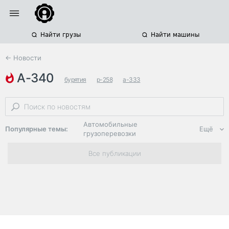
Найти грузы
Найти машины
← Новости
а-340
бурятия
р-258
а-333
Автомобильные
Популярные темы:
Ещё
грузоперевозки
Региональная
Все публикации
логистика
ЭДО, ИТ в
логистике
Дороги,
инфраструктура