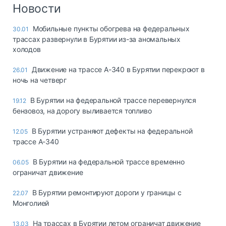
Логистика, грузы
Новости
Негабаритные и
Мобильные пункты обогрева на федеральных
30.01
опасные грузы
трассах развернули в Бурятии из-за аномальных
Безопасность и
холодов
страхование
Движение на трассе А-340 в Бурятии перекроют в
26.01
Таможня и ВЭД
ночь на четверг
Склады и
В Бурятии на федеральной трассе перевернулся
19.12
грузовые
бензовоз, на дорогу выливается топливо
терминалы
Коммерческий
В Бурятии устраняют дефекты на федеральной
12.05
транспорт
трассе А-340
Спецтехника
B Бypятии нa фeдepaльнoй тpacce вpeмeннo
06.05
oгpaничaт движeниe
Автосервис,
запчасти, шины
В Бурятии ремонтируют дороги у границы с
22.07
Топливо, масла и
Монголией
Дзен
автохимия
На трассах в Бурятии летом ограничат движение
13.03