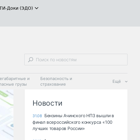
ТИ-Доки (ЭДО)
егабаритные и
Безопасность и
Ещё
пасные грузы
страхование
 масла и
Дзен
ия
Новости
Бензины Ачинского НПЗ вышли в
31.08
финал всероссийского конкурса «100
лучших товаров России»