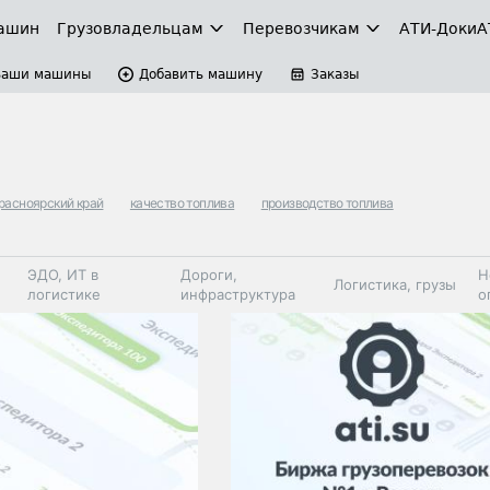
ашин
Грузовладельцам
Перевозчикам
АТИ-Доки
А
Ваши машины
Добавить машину
Заказы
расноярский край
качество топлива
производство топлива
ЭДО, ИТ в
Дороги,
Н
Логистика, грузы
логистике
инфраструктура
о
Коммерческий
Автосервис,
Топливо,
Спецтехника
транспорт
запчасти, шины
автохим