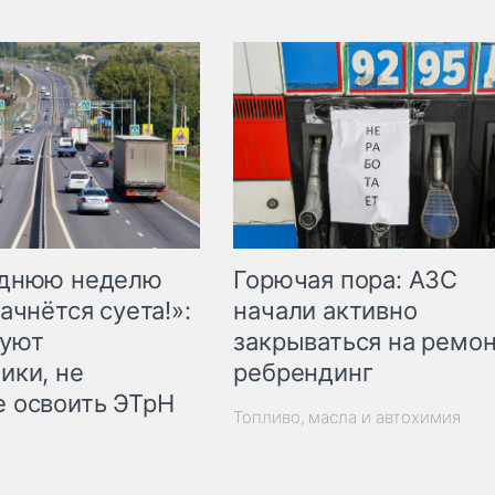
Горючая пора: АЗС
еднюю неделю
начали активно
ачнётся суета!»:
закрываться на ремон
куют
ребрендинг
ики, не
 освоить ЭТрН
Топливо, масла и автохимия