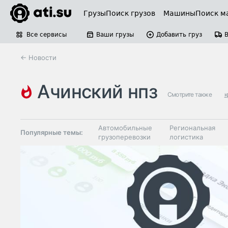
Грузы
Поиск грузов
Машины
Поиск м
Все сервисы
Ваши грузы
Добавить груз
← Новости
ачинский нпз
Смотрите также
к
Автомобильные
Региональная
Популярные темы:
грузоперевозки
логистика
Склады и
Таможня и ВЭД
грузовые
терминалы