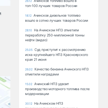
Ачинское топливо вошло в
26.12
топ-100 лучших товаров России
и
Ачинское дизельное топливо
18.12
вошло в сотню лучших товаров России
На Ачинском НПЗ отметили
28.10
переработку 250-миллионной тонны
нефти (видео)
Суд приступит к рассмотрению
25.05
иска крупнейшего НПЗ Красноярского
края 21 июня
Качество бензина Ачинского НПЗ
26.02
отметили наградами
Ачинский НПЗ удвоит
15.02
производство моторного топлива после
модернизации
На Ачинском НПЗ
30.12