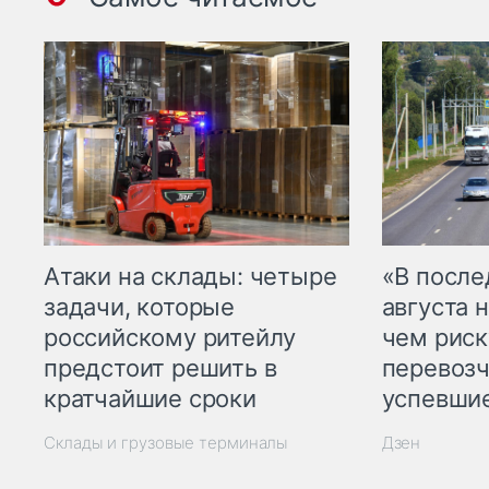
Атаки на склады: четыре
«В посл
задачи, которые
августа н
российскому ритейлу
чем рис
предстоит решить в
перевозч
кратчайшие сроки
успевшие
Склады и грузовые терминалы
Дзен