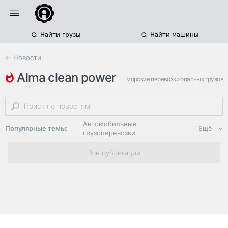
Найти грузы
Найти машины
← Новости
alma clean power
морские перевозки опасных грузов
перевозка нефтепродуктов
танкеры-химовозы
Автомобильные
Популярные темы:
Ещё
грузоперевозки
Региональная
Все публикации
логистика
ЭДО, ИТ в
логистике
Дороги,
инфраструктура