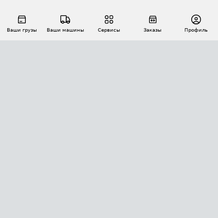
Ваши грузы
Ваши машины
Сервисы
Заказы
Профиль
АВТОМАТИЗАЦИЯ ПЕРЕВОЗОК
Площадки
Заказы
Торги
Тендеры
АТИ-Доки
GPS-мониторинг
АТИ Мессенджер
Цепочки грузов
API ATI.SU
ПОЛЕЗНОЕ
Расчет расстояний
БЕЗОПАСНОСТЬ
Академия ATI.SU
ATI.SU о безопасности
Звезды ATI.SU на вашем сайте
КОНТАКТЫ И ТАРИФЫ
Памятка по проверке контрагентов
Индекс ATI.SU FTL РФ
О системе ATI.SU
Светофор+
Средние ставки
ИНФОРМАЦИЯ