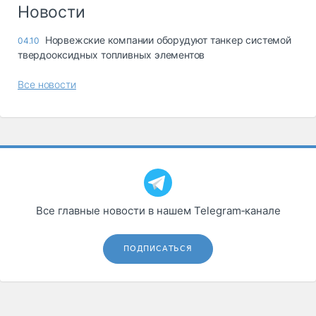
Логистика, грузы
Новости
Негабаритные и
Норвежские компании оборудуют танкер системой
04.10
опасные грузы
твердооксидных топливных элементов
Безопасность и
страхование
Все новости
Таможня и ВЭД
Склады и
грузовые
терминалы
Коммерческий
транспорт
Все главные новости в нашем Telegram‑канале
Спецтехника
Автосервис,
ПОДПИСАТЬСЯ
запчасти, шины
Топливо, масла и
Дзен
автохимия