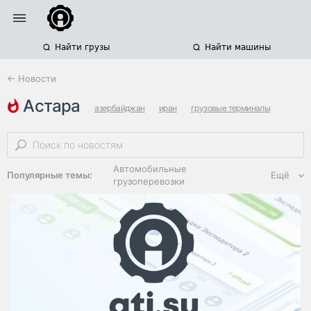
Найти грузы
Найти машины
← Новости
астара
азербайджан
иран
грузовые терминалы
Автомобильные
Популярные темы:
Ещё
грузоперевозки
Региональная
логистика
ЭДО, ИТ в
логистике
Дороги,
инфраструктура