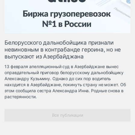
Логистика, грузы
Негабаритные и
опасные грузы
Безопасность и
страхование
Белорусского дальнобойщика признали
Таможня и ВЭД
невиновным в контрабанде героина, но не
выпускают из Азербайджана
Склады и
грузовые
13 февраля апелляционный суд в Азербайджане вынес
терминалы
оправдательный приговор белорусскому дальнобойщику
Коммерческий
Александру Кузьмину. Однако до сих пор водитель
транспорт
находится в Азербайджане, покинуть страну не может. Об
этом сообщила сестра Александра Инна. Родные снова в
Спецтехника
растерянности.
Автосервис,
запчасти, шины
Все публикации
Топливо, масла и
Дзен
автохимия