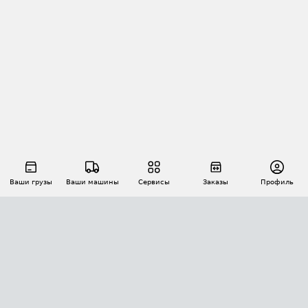
Ваши грузы
Ваши машины
Сервисы
Заказы
Профиль
АВТОМАТИЗАЦИЯ ПЕРЕВОЗОК
Площадки
Заказы
Торги
Тендеры
АТИ-Доки
GPS-мониторинг
АТИ Мессенджер
Цепочки грузов