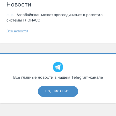
Логистика, грузы
Новости
Негабаритные и
Азербайджан может присоединиться к развитию
30.10
опасные грузы
системы ГЛОНАСС
Безопасность и
страхование
Все новости
Таможня и ВЭД
Склады и
грузовые
терминалы
Коммерческий
транспорт
Все главные новости в нашем Telegram‑канале
Спецтехника
Автосервис,
ПОДПИСАТЬСЯ
запчасти, шины
Топливо, масла и
Дзен
автохимия