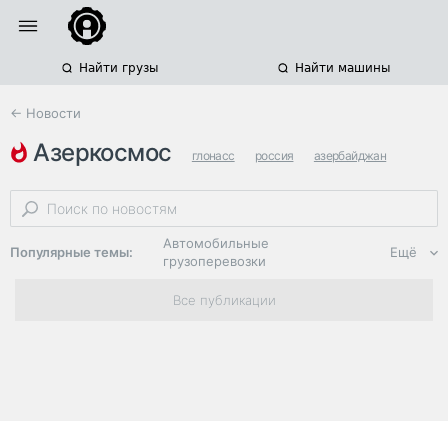
Найти грузы
Найти машины
← Новости
азеркосмос
глонасс
россия
азербайджан
Автомобильные
Популярные темы:
Ещё
грузоперевозки
Региональная
Все публикации
логистика
ЭДО, ИТ в
логистике
Дороги,
инфраструктура