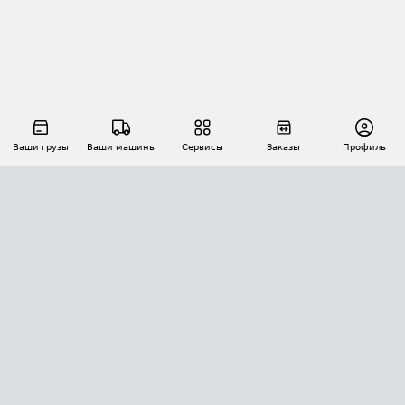
Ваши грузы
Ваши машины
Сервисы
Заказы
Профиль
АВТОМАТИЗАЦИЯ ПЕРЕВОЗОК
Площадки
Заказы
Торги
Тендеры
АТИ-Доки
GPS-мониторинг
АТИ Мессенджер
Цепочки грузов
API ATI.SU
ПОЛЕЗНОЕ
Расчет расстояний
БЕЗОПАСНОСТЬ