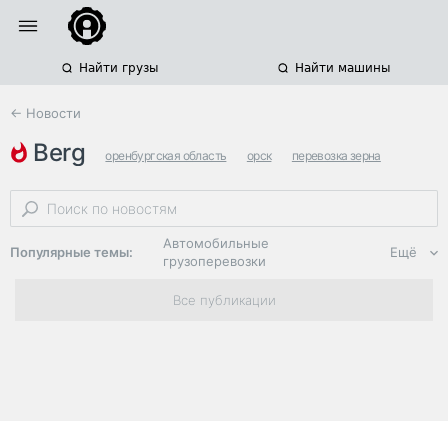
Найти грузы
Найти машины
← Новости
berg
оренбургская область
орск
перевозка зерна
Автомобильные
Популярные темы:
Ещё
грузоперевозки
Региональная
Все публикации
логистика
ЭДО, ИТ в
логистике
Дороги,
инфраструктура