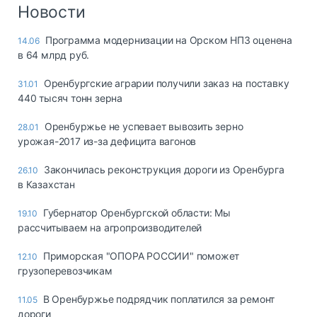
Логистика, грузы
Новости
Негабаритные и
Программа модернизации на Орском НПЗ оценена
14.06
опасные грузы
в 64 млрд руб.
Безопасность и
страхование
Оренбургские аграрии получили заказ на поставку
31.01
440 тысяч тонн зерна
Таможня и ВЭД
Оренбуржье не успевает вывозить зерно
28.01
Склады и
урожая-2017 из-за дефицита вагонов
грузовые
терминалы
Закончилась реконструкция дороги из Оренбурга
26.10
Коммерческий
в Казахстан
транспорт
Губернатор Оренбургской области: Мы
19.10
Спецтехника
рассчитываем на агропроизводителей
Автосервис,
Приморская "ОПОРА РОССИИ" поможет
12.10
запчасти, шины
грузоперевозчикам
Топливо, масла и
Дзен
автохимия
В Оренбуржье подрядчик поплатился за ремонт
11.05
дороги