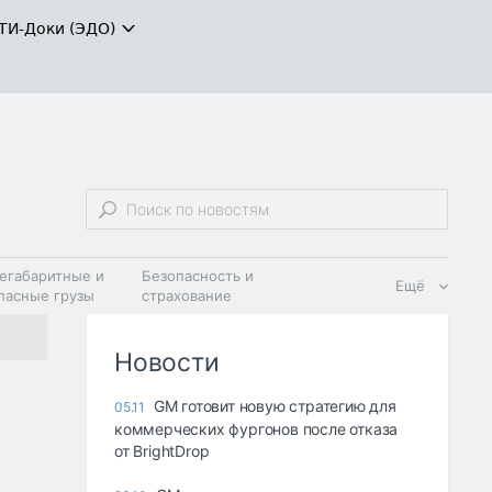
ТИ-Доки (ЭДО)
егабаритные и
Безопасность и
Ещё
пасные грузы
страхование
 масла и
Дзен
ия
Новости
GM готовит новую стратегию для
05.11
коммерческих фургонов после отказа
от BrightDrop