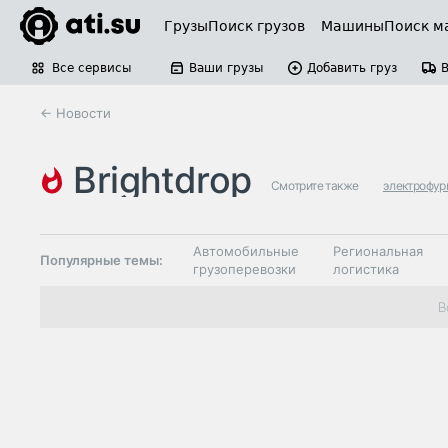
Грузы
Поиск грузов
Машины
Поиск м
Все сервисы
Ваши грузы
Добавить груз
← Новости
brightdrop
Смотрите также
электрофур
Автомобильные
Региональная
Популярные темы:
грузоперевозки
логистика
Склады и
В
Таможня и ВЭД
грузовые
терминалы