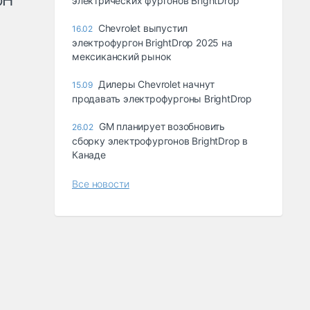
рН
электрических фургонов BrightDrop
Chevrolet выпустил
16.02
электрофургон BrightDrop 2025 на
мексиканский рынок
Дилеры Chevrolet начнут
15.09
продавать электрофургоны BrightDrop
GM планирует возобновить
26.02
сборку электрофургонов BrightDrop в
Канаде
Все новости