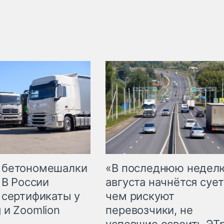
 бетономешалки
«В последнюю недел
 В России
августа начнётся сует
 сертификаты у
чем рискуют
 и Zoomlion
перевозчики, не