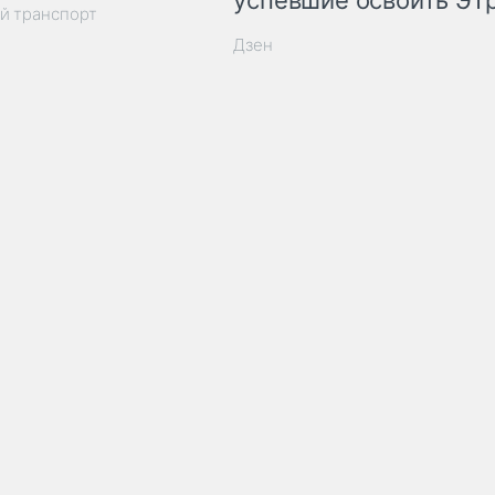
успевшие освоить ЭТ
й транспорт
Дзен