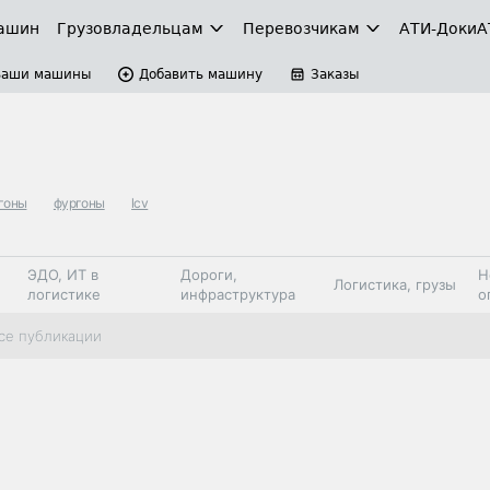
ашин
Грузовладельцам
Перевозчикам
АТИ-Доки
А
Ваши машины
Добавить машину
Заказы
гоны
фургоны
lcv
ЭДО, ИТ в
Дороги,
Н
Логистика, грузы
логистике
инфраструктура
о
Коммерческий
Автосервис,
Топливо,
се публикации
Спецтехника
транспорт
запчасти, шины
автохим