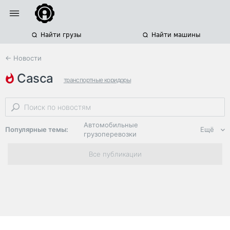
Найти грузы
Найти машины
← Новости
casca
транспортные коридоры
железнодорожные грузоперевозки
сотрудничество
Автомобильные
Популярные темы:
Ещё
грузоперевозки
Региональная
Все публикации
логистика
ЭДО, ИТ в
логистике
Дороги,
инфраструктура