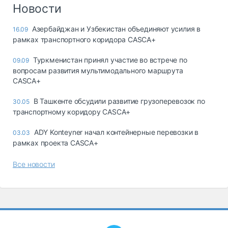
Логистика, грузы
Новости
Негабаритные и
Азербайджан и Узбекистан объединяют усилия в
16.09
опасные грузы
рамках транспортного коридора CASCA+
Безопасность и
страхование
Туркменистан принял участие во встрече по
09.09
вопросам развития мультимодального маршрута
Таможня и ВЭД
CASCA+
Склады и
В Ташкенте обсудили развитие грузоперевозок по
30.05
грузовые
транспортному коридору CASCA+
терминалы
Коммерческий
ADY Konteyner начал контейнерные перевозки в
03.03
транспорт
рамках проекта CASCA+
Спецтехника
Все новости
Автосервис,
запчасти, шины
Топливо, масла и
Дзен
автохимия