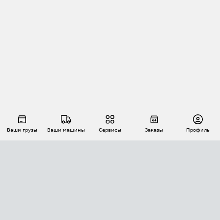
Ваши грузы
Ваши машины
Сервисы
Заказы
Профиль
АВТОМАТИЗАЦИЯ ПЕРЕВОЗОК
Площадки
Заказы
Торги
Тендеры
АТИ-Доки
GPS-мониторинг
АТИ Мессенджер
Цепочки грузов