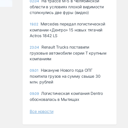
На трассе М-5 в Челябинской
02.04
области в условиях плохой видимости
столкнулись две фуры (видео)
Mercedes передал логистической
19.02
компании «Дентро» 15 новых тягачей
Actros 1842 LS
Renault Trucks поставили
23.04
грузовые автомобили серии T крупным
компаниям
Накануне Нового года ОПГ
09.01
похитила грузов на сумму свыше 30
млн. рублей
Логистическая компания Dentro
09.09
обосновалась в Мытищах
Все новости