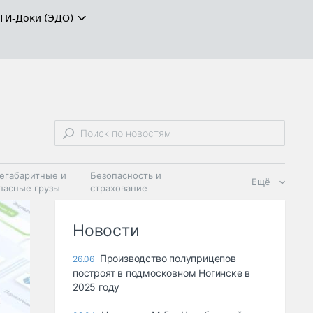
ТИ-Доки (ЭДО)
егабаритные и
Безопасность и
Ещё
пасные грузы
страхование
 масла и
Дзен
ия
Новости
Производство полуприцепов
26.06
построят в подмосковном Ногинске в
2025 году