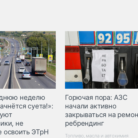
Горючая пора: АЗС
еднюю неделю
начали активно
ачнётся суета!»:
закрываться на ремон
куют
ребрендинг
ики, не
 освоить ЭТрН
Топливо, масла и автохимия