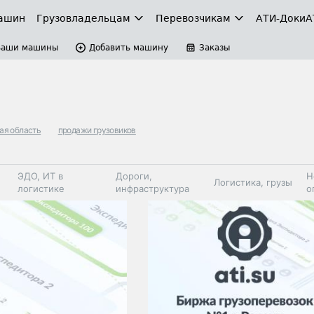
ашин
Грузовладельцам
Перевозчикам
АТИ-Доки
А
Ваши машины
Добавить машину
Заказы
ая область
продажи грузовиков
ЭДО, ИТ в
Дороги,
Н
Логистика, грузы
логистике
инфраструктура
о
Коммерческий
Автосервис,
Топливо,
Спецтехника
транспорт
запчасти, шины
автохим