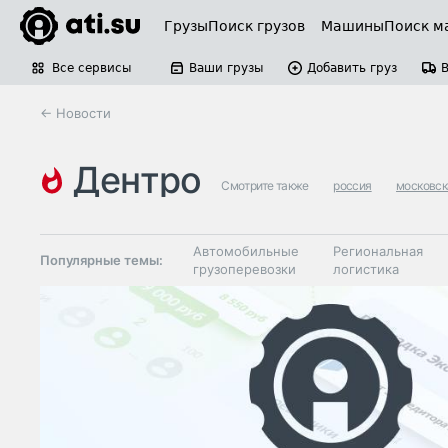
Грузы
Поиск грузов
Машины
Поиск м
Все сервисы
Ваши грузы
Добавить груз
← Новости
дентро
Смотрите также
россия
московск
Автомобильные
Региональная
Популярные темы:
грузоперевозки
логистика
Склады и
Таможня и ВЭД
грузовые
терминалы