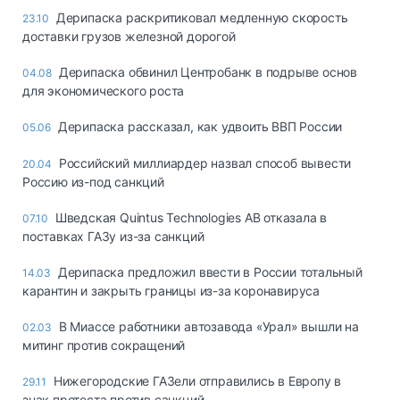
Дерипаска раскритиковал медленную скорость
23.10
доставки грузов железной дорогой
Дерипаска обвинил Центробанк в подрыве основ
04.08
для экономического роста
Дерипаска рассказал, как удвоить ВВП России
05.06
Российский миллиардер назвал способ вывести
20.04
Россию из-под санкций
Шведская Quintus Technologies AB отказала в
07.10
поставках ГАЗу из-за санкций
Дерипаска предложил ввести в России тотальный
14.03
карантин и закрыть границы из-за коронавируса
В Миассе работники автозавода «Урал» вышли на
02.03
митинг против сокращений
Нижегородские ГАЗели отправились в Европу в
29.11
знак протеста против санкций