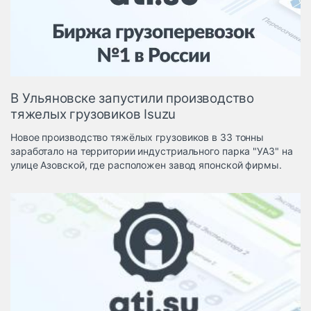
Логистика, грузы
Негабаритные и
опасные грузы
Безопасность и
страхование
В Ульяновске запустили производство
Таможня и ВЭД
тяжелых грузовиков Isuzu
Склады и
Новое производство тяжёлых грузовиков в 33 тонны
грузовые
заработало на территории индустриального парка "УАЗ" на
терминалы
улице Азовской, где расположен завод японской фирмы.
Коммерческий
транспорт
Спецтехника
Автосервис,
запчасти, шины
Топливо, масла и
Дзен
автохимия