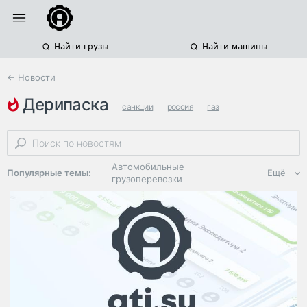
Найти грузы
Найти машины
← Новости
дерипаска
санкции
россия
газ
Автомобильные
Популярные темы:
Ещё
грузоперевозки
Региональная
логистика
ЭДО, ИТ в
логистике
Дороги,
инфраструктура