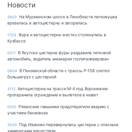
Логистика, грузы
Новости
Негабаритные и
На Мурманском шоссе в Ленобласти легковушка
29.03
опасные грузы
врезалась в автоцистерну и загорелась
Безопасность и
страхование
Фура и автоцистерна жестко столкнулись в
17.03
Кузбассе
Таможня и ВЭД
В Якутске цистерна фуры раздавила легковой
02.11
Склады и
автомобиль, водитель иномарки госпитализирован
грузовые
терминалы
В Пензенской области с трассы Р-158 слетел
08.04
Коммерческий
большегруз с цистерной
транспорт
Автоцистерна на трассе М-4 под Воронежем
31.12
Спецтехника
протаранила ограждение и вылетела в кювет
Автосервис,
Рязанские гаишники предотвратили аварию с
05.10
запчасти, шины
участием бензовоза
Топливо, масла и
Дзен
автохимия
Под Иваново перевернулась цистерна с опасным
20.05
химическим веществом