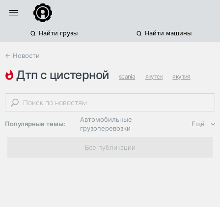
Найти грузы
Найти машины
← Новости
дтп с цистерной
scania
якутск
якутия
Автомобильные
Популярные темы:
Ещё
грузоперевозки
Региональная
Все публикации
логистика
ЭДО, ИТ в
логистике
Дороги,
инфраструктура