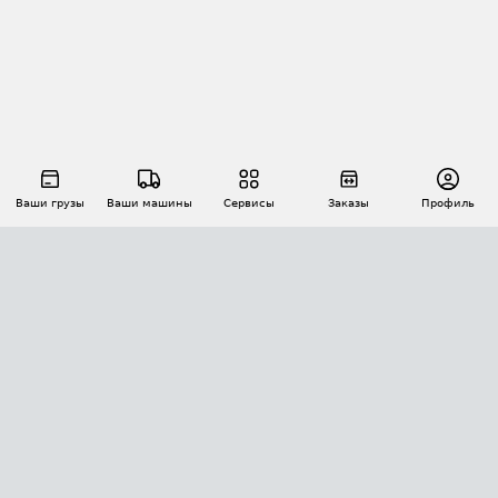
Ваши грузы
Ваши машины
Сервисы
Заказы
Профиль
АВТОМАТИЗАЦИЯ ПЕРЕВОЗОК
Площадки
Заказы
Торги
Тендеры
АТИ-Доки
GPS-мониторинг
АТИ Мессенджер
Цепочки грузов
API ATI.SU
ПОЛЕЗНОЕ