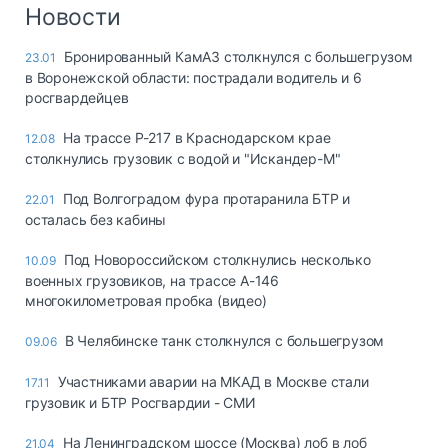
Логистика, грузы
Новости
Негабаритные и
Бронированный КамАЗ столкнулся с большегрузом
23.01
опасные грузы
в Воронежской области: пострадали водитель и 6
Безопасность и
росгвардейцев
страхование
На трассе Р-217 в Краснодарском крае
12.08
Таможня и ВЭД
столкнулись грузовик с водой и "Искандер-М"
Склады и
Под Волгоградом фура протаранила БТР и
22.01
грузовые
осталась без кабины
терминалы
Коммерческий
Под Новороссийском столкнулись несколько
10.09
транспорт
военных грузовиков, на трассе А-146
многокилометровая пробка (видео)
Спецтехника
В Челябинске танк столкнулся с большегрузом
09.06
Автосервис,
запчасти, шины
Участниками аварии на МКАД в Москве стали
17.11
Топливо, масла и
грузовик и БТР Росгвардии - СМИ
Дзен
автохимия
На Ленинградском шоссе (Москва) лоб в лоб
21.04