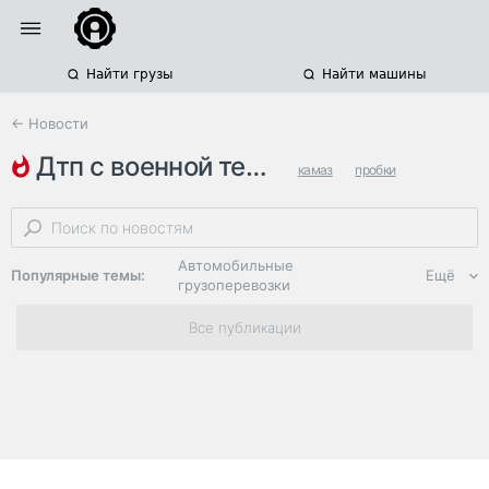
Найти грузы
Найти машины
← Новости
дтп с военной техникой
камаз
пробки
краснодарский край
Автомобильные
Популярные темы:
Ещё
грузоперевозки
Региональная
Все публикации
логистика
ЭДО, ИТ в
логистике
Дороги,
инфраструктура