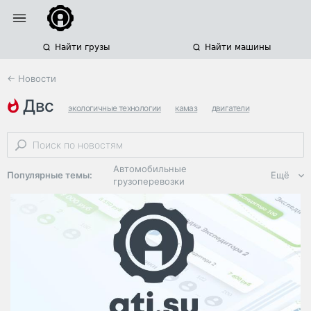
Найти грузы
Найти машины
← Новости
двс
экологичные технологии
камаз
двигатели
Автомобильные
Популярные темы:
Ещё
грузоперевозки
Региональная
логистика
ЭДО, ИТ в
логистике
Дороги,
инфраструктура